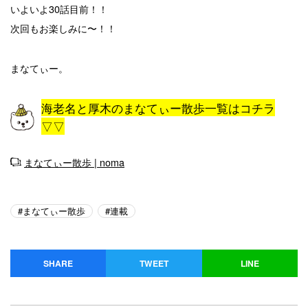
いよいよ30話目前！！
次回もお楽しみに〜！！
まなてぃー。
海老名と厚木のまなてぃー散歩一覧はコチラ
▽▽
まなてぃー散歩 | noma
まなてぃー散歩
連載
SHARE
TWEET
LINE