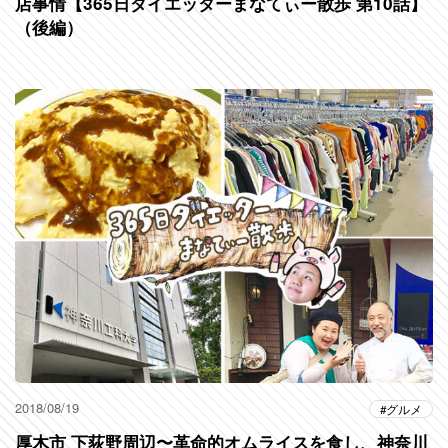
店事情【365日ダイエッターまなてぃー散歩 第10話】
（後編）
2018/08/19
グルメ
厚木市 下荻野周辺〜革命的オムライスを食し、神奈川