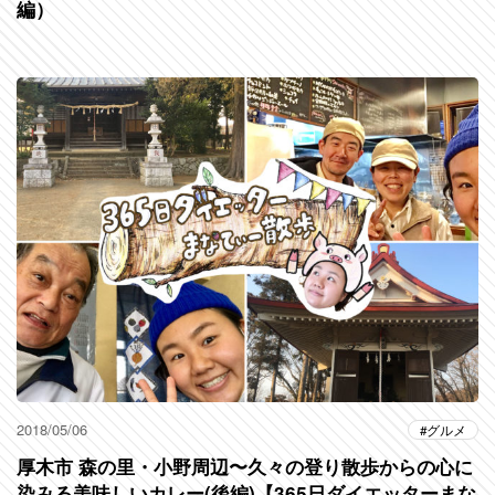
編）
2018/05/06
グルメ
厚木市 森の里・小野周辺〜久々の登り散歩からの心に
染みる美味しいカレー(後編)【365日ダイエッターまな