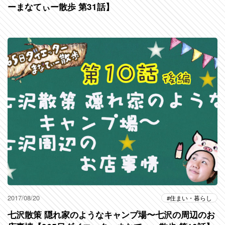
ーまなてぃー散歩 第31話】
2017/08/20
住まい・暮らし
七沢散策 隠れ家のようなキャンプ場〜七沢の周辺のお