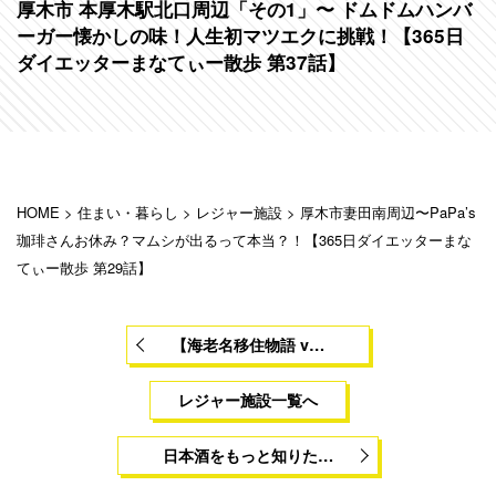
厚木市 本厚木駅北口周辺「その1」〜 ドムドムハンバ
ーガー懐かしの味！人生初マツエクに挑戦！【365日
ダイエッターまなてぃー散歩 第37話】
HOME
>
住まい・暮らし
>
レジャー施設
>
厚木市妻田南周辺〜PaPa’s
珈琲さんお休み？マムシが出るって本当？！【365日ダイエッターまな
てぃー散歩 第29話】
【海老名移住物語 v…
レジャー施設一覧へ
日本酒をもっと知りた…