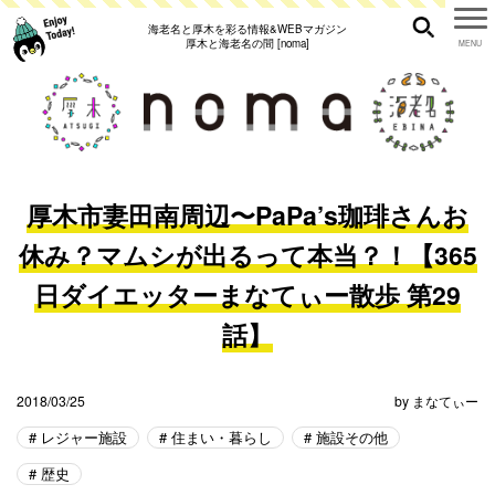
海老名と厚木を彩る情報&WEBマガジン
厚木と海老名の間 [noma]
厚木市妻田南周辺〜PaPa’s珈琲さんお
休み？マムシが出るって本当？！【365
日ダイエッターまなてぃー散歩 第29
話】
2018/03/25
by
まなてぃー
レジャー施設
住まい・暮らし
施設その他
歴史