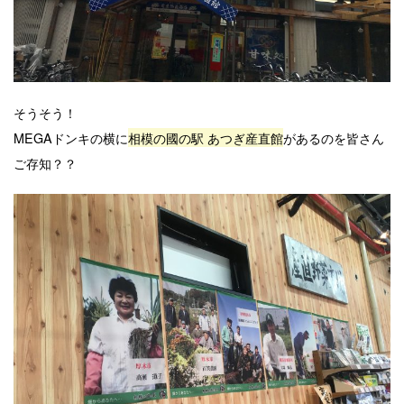
そうそう！
MEGAドンキの横に
相模の國の駅 あつぎ産直館
があるのを皆さん
ご存知？？