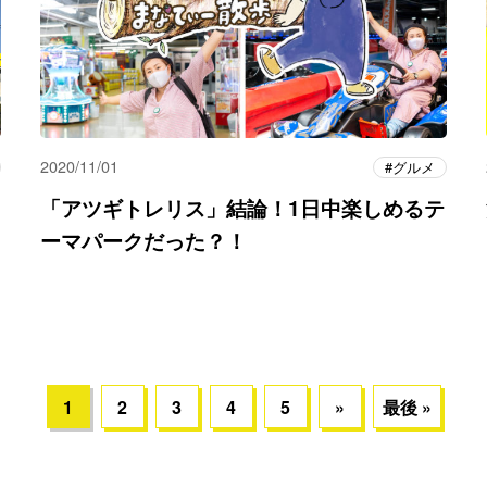
2020/11/01
グルメ
「アツギトレリス」結論！1日中楽しめるテ
ーマパークだった？！
1
2
3
4
5
»
最後 »