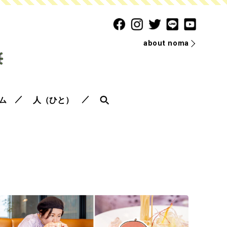
about noma
ム
人（ひと）