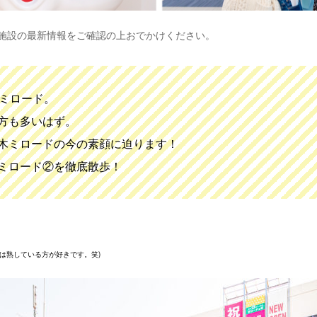
、施設の最新情報をご確認の上おでかけください。
木ミロード。
方も多いはず。
木ミロードの今の素顔に迫ります！
ミロード②を徹底散歩！
ナは熟している方が好きです。笑)