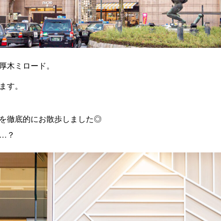
厚木ミロード。
ます。
を徹底的にお散歩しました◎
…？