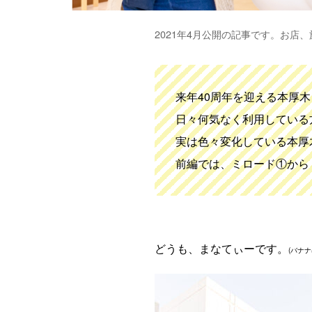
2021年4月公開の記事です。お店
来年40周年を迎える本厚
日々何気なく利用している
実は色々変化している本厚
前編では、ミロード①から
どうも、まなてぃーです。
(バナ