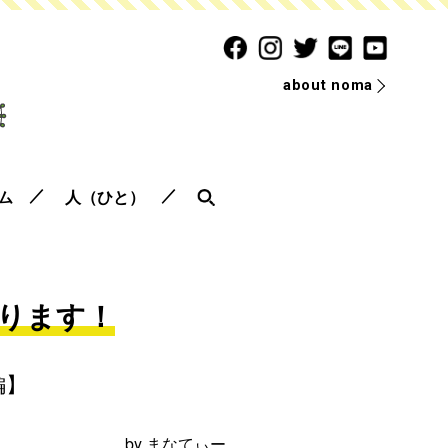
about noma
ム
人（ひと）
迫ります！
編】
by
まなてぃー