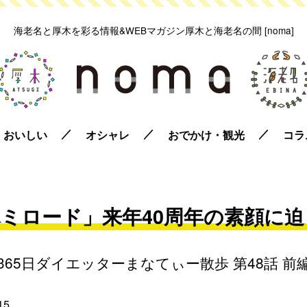
海老名と厚木を彩る情報&WEBマガジン
厚木と海老名の間 [noma]
おいしい
オシャレ
おでかけ・観光
コラ
ミロード」来年40周年の素顔に
365日ダイエッターまなてぃー散歩 第48話 前
15