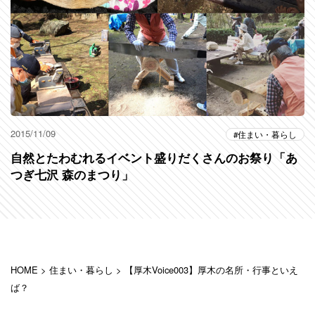
2015/11/09
住まい・暮らし
自然とたわむれるイベント盛りだくさんのお祭り「あ
つぎ七沢 森のまつり」
HOME
>
住まい・暮らし
>
【厚木Voice003】厚木の名所・行事といえ
ば？