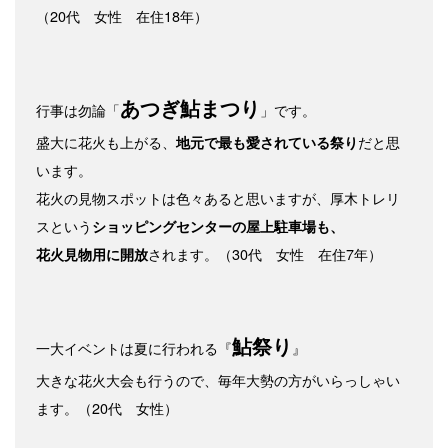
（20代 女性 在住18年）
あつぎ鮎まつり
行事は勿論「
」です。
盛大に花火も上がる、
だと思
地元で最も愛されている祭り
います。
花火の見物スポットは色々あると思いますが、厚木トレリ
スという
ショッピングセンターの屋上駐車場も、
されます。（30代 女性 在住7年）
花火見物用に開放
鮎祭り
一大イベントは夏に行われる『
』
大きな花火大会も行うので、毎年大勢の方がいらっしゃい
ます。（20代 女性）