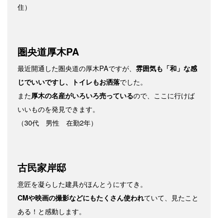
住）
圏央道厚木PA
最近開通した圏央道の厚木PAですが、
雰囲気も「和」な感
でした。
じでいいですし、トイレもお洒落
また
ので、ここに行けば
厚木の名産がいろいろ売っている
いいものを発見できます。
（30代 男性 在勤2年）
古民家岸邸
意匠を凝らした建具がほんとうにすてき。
ていて、見たこと
CMや映画の撮影などにもたくさん使われ
ある！と感動します。