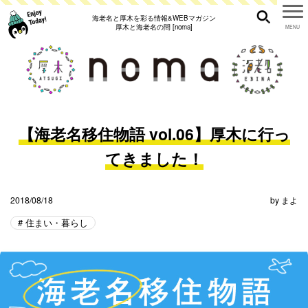
海老名と厚木を彩る情報&WEBマガジン
厚木と海老名の間 [noma]
【海老名移住物語 vol.06】厚木に行っ
てきました！
2018/08/18
by
まよ
住まい・暮らし