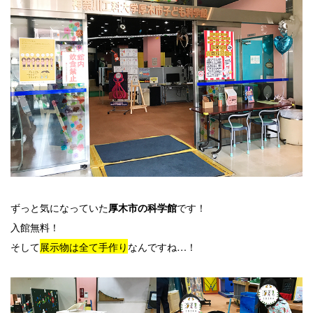
ずっと気になっていた
です！
厚木市の科学館
入館無料！
そして
展示物は全て手作り
なんですね…！