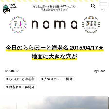
海老名と厚木を彩る情報&WEBマガジン
厚木と海老名の間 [noma]
今日のららぽーと海老名 2015/04/17★
地面に大きな穴が
2015/04/17
by
Raco
ららぽーと海老名
人気スポット・開発
海老名西口再開発