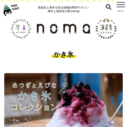
海老名と厚木を彩る情報&WEBマガジン
厚木と海老名の間 [noma]
かき氷