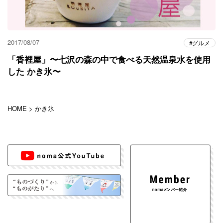
2017/08/07
グルメ
「香裡屋」〜七沢の森の中で食べる天然温泉水を使用
した かき氷〜
HOME
>
かき氷