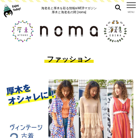
海老名と厚木を彩る情報&WEBマガジン
厚木と海老名の間 [noma]
ファッション