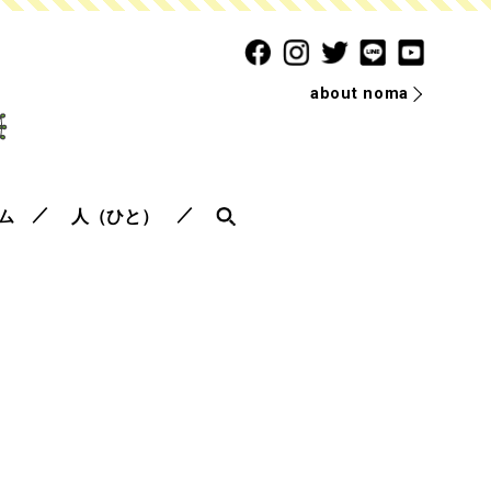
about noma
ム
人（ひと）