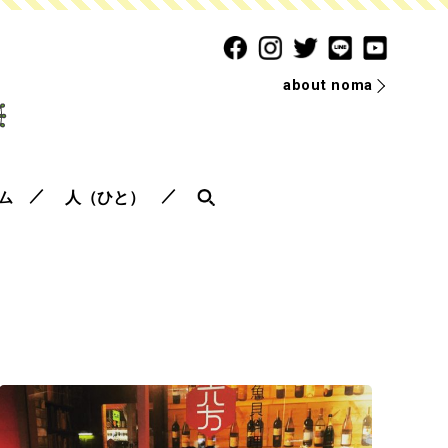
about noma
ム
人（ひと）