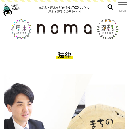
海老名と厚木を彩る情報&WEBマガジン
厚木と海老名の間 [noma]
法律