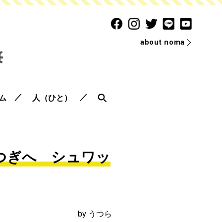
about noma
ム
人（ひと）
つぎへ シュワッ
by
うつら