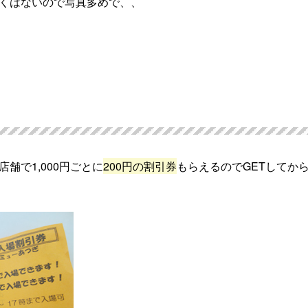
くはないので写真多めで、、
舗で1,000円ごとに
200円の割引券
もらえるのでGETしてか