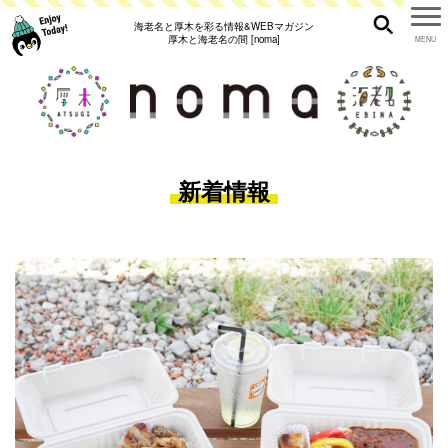
海老名と厚木を彩る情報&WEBマガジン
厚木と海老名の間 [noma]
新着情報