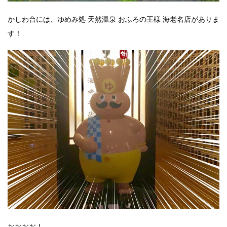
かしわ台には、ゆめみ処 天然温泉 おふろの王様 海老名店がありま
す！
おおおお！