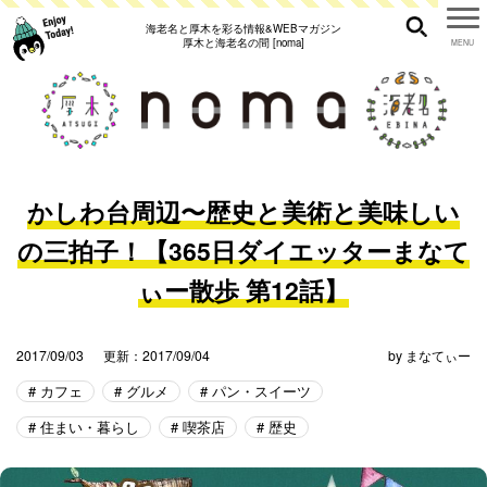
海老名と厚木を彩る情報&WEBマガジン
厚木と海老名の間 [noma]
かしわ台周辺〜歴史と美術と美味しい
の三拍子！【365日ダイエッターまなて
ぃー散歩 第12話】
2017/09/03
更新：2017/09/04
by
まなてぃー
カフェ
グルメ
パン・スイーツ
住まい・暮らし
喫茶店
歴史