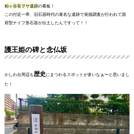
柏ヶ谷長ヲサ遺跡
の看板！
この付近一帯、旧石器時代の著名な遺跡で発掘調査が行われて国
府型ナイフ形石器が出土したんですって！！
護王姫の碑と念仏坂
歴史
かしわ台周辺も
にまつわるスポットが多いなぁ〜と思いまし
た！