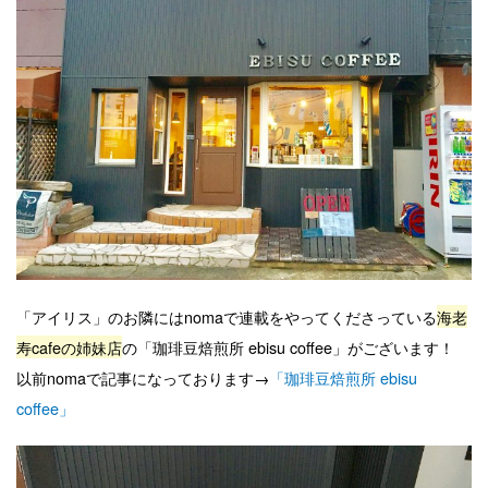
「アイリス」のお隣にはnomaで連載をやってくださっている
海老
寿cafeの姉妹店
の「珈琲豆焙煎所 ebisu coffee」がございます！
以前nomaで記事になっております→
「珈琲豆焙煎所 ebisu
coffee」