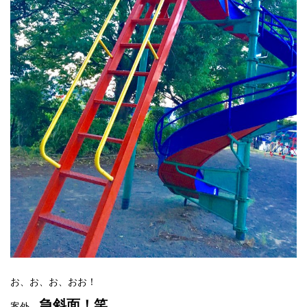
お、お、お、おお！
急斜面！笑
案外、