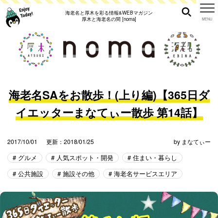
海老名と厚木を彩る情報&WEBマガジン
厚木と海老名の間 [noma]
海老名SAをお散歩！(上り編)【365日ダ
イエッターまなてぃー散歩 第14話】
2017/10/01
更新：2018/01/25
by
まなてぃー
グルメ
人気スポット・開発
住まい・暮らし
公共施設
施設その他
海老名サービスエリア