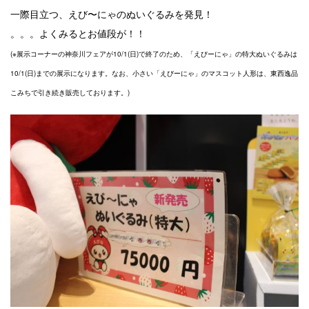
一際目立つ、えび〜にゃのぬいぐるみを発見！
。。。よくみるとお値段が！！
(※展示コーナーの神奈川フェアが10/1(日)で終了のため、「えびーにゃ」の特大ぬいぐるみは
10/1(日)までの展示になります。なお、小さい「えびーにゃ」のマスコット人形は、東西逸品
こみちで引き続き販売しております。)