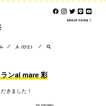
about noma
ム
人（ひと）
l mare 彩
ただきました！
by
nanako