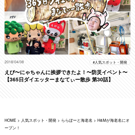
2018/04/08
人気スポット・開発
えび〜にゃちゃんに挨拶できたよ！〜防災イベント〜
【365日ダイエッターまなてぃー散歩 第30話】
HOME
>
人気スポット・開発
>
ららぽーと海老名
>
H&Mが海老名にオ
ープン！