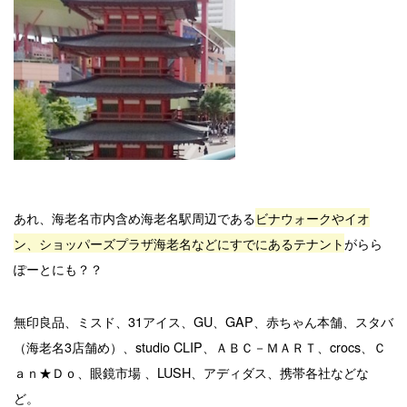
あれ、海老名市内含め海老名駅周辺である
ビナウォークやイオ
ン、ショッパーズプラザ海老名などにすでにあるテナント
がらら
ぽーとにも？？
無印良品、ミスド、31アイス、GU、GAP、赤ちゃん本舗、スタバ
（海老名3店舗め）、studio CLIP、ＡＢＣ－ＭＡＲＴ、crocs、Ｃ
ａｎ★Ｄｏ、眼鏡市場 、LUSH、アディダス、携帯各社などな
ど。