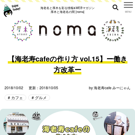
海老名と厚木を彩る情報&WEBマガジン
厚木と海老名の間 [noma]
【海老寿cafeの作り方 vol.15】ー働き
方改革ー
2018/10/02
更新：2018/10/05
by
海老寿cafe みーにゃん
カフェ
グルメ