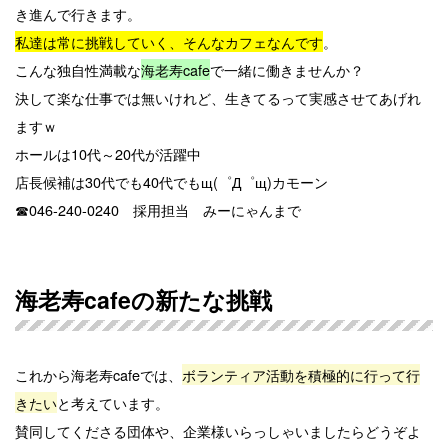
き進んで行きます。
私達は常に挑戦していく、そんなカフェなんです
。
こんな独自性満載な
海老寿cafe
で一緒に働きませんか？
決して楽な仕事では無いけれど、生きてるって実感させてあげれ
ますｗ
ホールは10代～20代が活躍中
店長候補は30代でも40代でもщ(゜Д゜щ)カモーン
☎046-240-0240 採用担当 みーにゃんまで
海老寿cafeの新たな挑戦
これから海老寿cafeでは、
ボランティア活動を積極的に行って行
きたい
と考えています。
賛同してくださる団体や、企業様いらっしゃいましたらどうぞよ