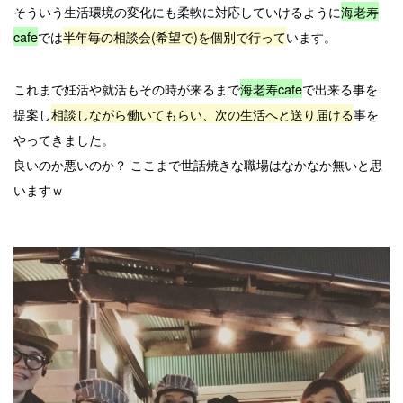
そういう生活環境の変化にも柔軟に対応していけるように
海老寿
cafe
では
半年毎の相談会(希望で)を個別で行って
います。
これまで妊活や就活もその時が来るまで
海老寿cafe
で出来る事を
提案し
相談しながら働いてもらい、次の生活へと送り届ける
事を
やってきました。
良いのか悪いのか？ ここまで世話焼きな職場はなかなか無いと思
いますｗ