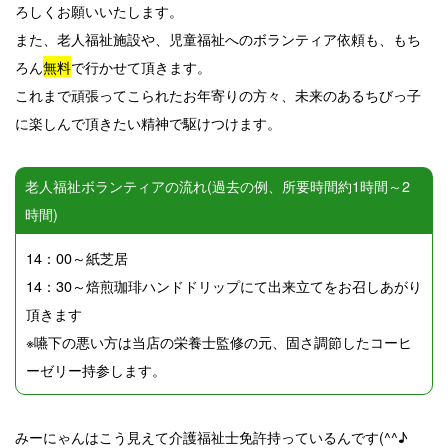
ろしくお願いいたします。
また、老人福祉施設や、児童福祉へのボランティア依頼も、もち
ろん
無料
で行かせて頂きます。
これまで頑張ってこられたお年寄りの方々、未来のあるちびっ子
に楽しんで頂きたい精神で駆けつけます。
老人福祉ボランティアの流れ(過去の例、所要時間約1時間～2
時間)
14：00～紙芝居
14：30～焙煎珈琲ハンドドリップにて出来立てをお召しあがり
頂きます
※嚥下の悪い方は当店の栄養士監修の元、固さ調節したコーヒ
ーゼリー持参します。
みーにゃんはこう見えて介護福祉士免許持っているんです(^^♪