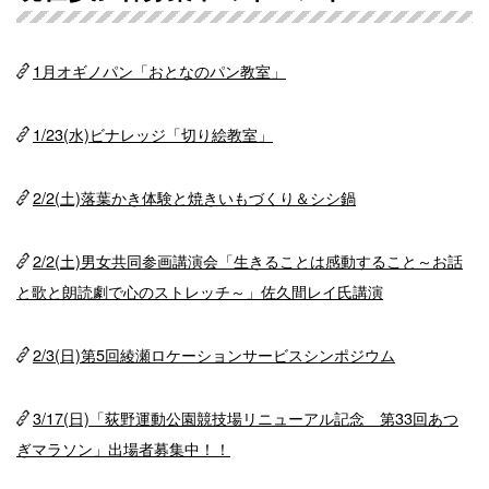
1月オギノパン「おとなのパン教室」
1/23(水)ビナレッジ「切り絵教室」
2/2(土)落葉かき体験と焼きいもづくり＆シシ鍋
2/2(土)男女共同参画講演会「生きることは感動すること～お話
と歌と朗読劇で心のストレッチ～」佐久間レイ氏講演
2/3(日)第5回綾瀬ロケーションサービスシンポジウム
3/17(日)「荻野運動公園競技場リニューアル記念 第33回あつ
ぎマラソン」出場者募集中！！