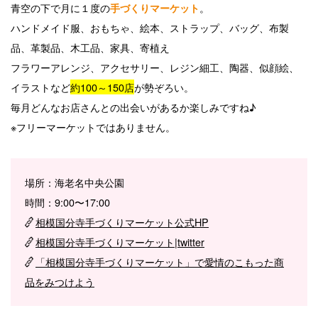
青空の下で月に１度の
。
手づくりマーケット
ハンドメイド服、おもちゃ、絵本、ストラップ、バッグ、布製
品、革製品、木工品、家具、寄植え
フラワーアレンジ、アクセサリー、レジン細工、陶器、似顔絵、
イラストなど
約100～150店
が勢ぞろい。
毎月どんなお店さんとの出会いがあるか楽しみですね♪
※フリーマーケットではありません。
場所：海老名中央公園
時間：9:00〜17:00
相模国分寺手づくりマーケット公式HP
相模国分寺手づくりマーケット|twitter
「相模国分寺手づくりマーケット」で愛情のこもった商
品をみつけよう