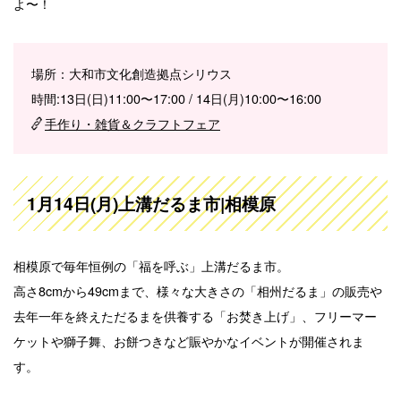
よ〜！
場所：大和市文化創造拠点シリウス
時間:13日(日)11:00〜17:00 / 14日(月)10:00〜16:00
手作り・雑貨＆クラフトフェア
1月14日(月)上溝だるま市|相模原
相模原で毎年恒例の「福を呼ぶ」上溝だるま市。
高さ8cmから49cmまで、様々な大きさの「相州だるま」の販売や
去年一年を終えただるまを供養する「お焚き上げ」、フリーマー
ケットや獅子舞、お餅つきなど賑やかなイベントが開催されま
す。