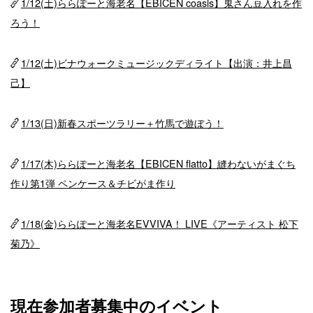
1/12(土)ららぽーと海老名【EBICEN coasis】鬼さん豆入れを作
ろう！
1/12(土)ビナウォークミュージックディライト【出演：井上昌
己】
1/13(日)新春スポーツラリー＋竹馬で遊ぼう！
1/17(木)ららぽーと海老名【EBICEN flatto】縫わないがまぐち
作り第1弾 ペンケース＆チビがま作り
1/18(金)ららぽーと海老名EVVIVA！ LIVE《アーティスト 松下
菊乃》
現在参加者募集中のイベント