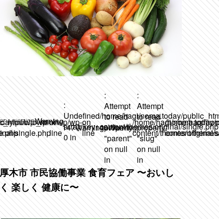
:
:
:
Attempt
Attempt
Undefined
/home/hagi/noma.today/public_ht
to read
to read
Warning
2016/05/23
ic_html/wp/wp-
day/public_html/wp/wp-
on
on
/home/hagi/noma.today/p
/home/hagi/nom
array key
content/themes/original/single.php
147
Warning
148
property
Warning
property
le.php
inal/single.php
line
line
content/themes/original/
content/themes/
0 in
"parent"
"slug"
on null
on null
in
in
厚木市 市民協働事業 食育フェア 〜おいし
く 楽しく 健康に〜