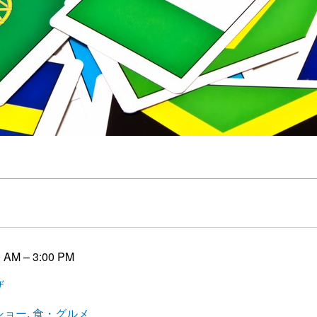
 AM
–
3:00 PM
ザ
ショー
,
食・グルメ