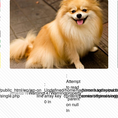
:
Attempt
:
to read
/public_html/wp/wp-
on
Undefined
/home/hagi/noma.today/publ
/home/hagi/noma.to
Warning
147
Warning
property
2016/02/16
/single.php
line
array key
content/themes/original/sing
content/themes/orig
"parent"
0 in
on null
in