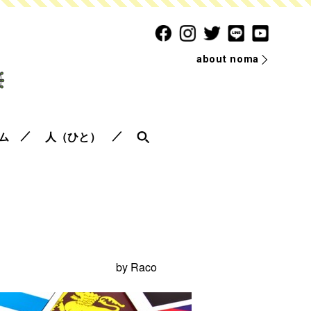
about noma
ム
人（ひと）
by
Raco