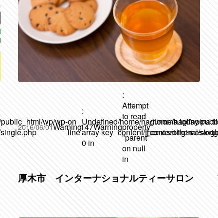
:
Attempt
:
to read
/public_html/wp/wp-
on
Undefined
/home/hagi/noma.today/publ
/home/hagi/noma.to
Warning
147
Warning
property
2016/06/01
/single.php
line
array key
content/themes/original/sing
content/themes/orig
"parent"
0 in
on null
in
厚木市 インターナショナルティーサロン