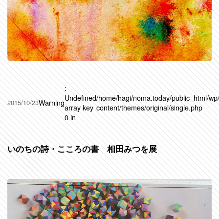
:
Undefined
/home/hagi/noma.today/public_html/wp
Warning
2015/10/23
array key
content/themes/original/single.php
0 in
いのちの詩・こころの書 相田みつを展