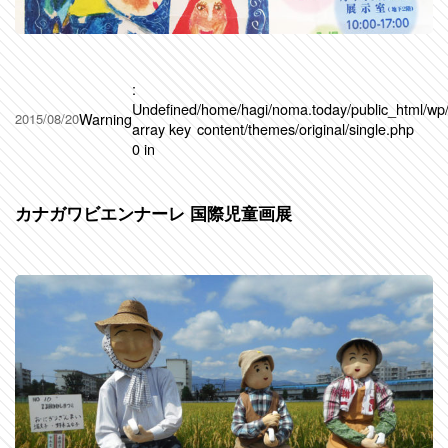
:
Undefined
/home/hagi/noma.today/public_html/wp
Warning
2015/08/20
array key
content/themes/original/single.php
0 in
カナガワビエンナーレ 国際児童画展