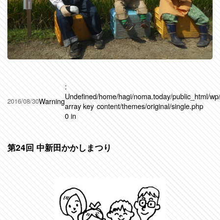
:
Undefined
/home/hagi/noma.today/public_html/wp
Warning
2016/08/30
array key
content/themes/original/single.php
0 in
第24回 中新田かかしまつり