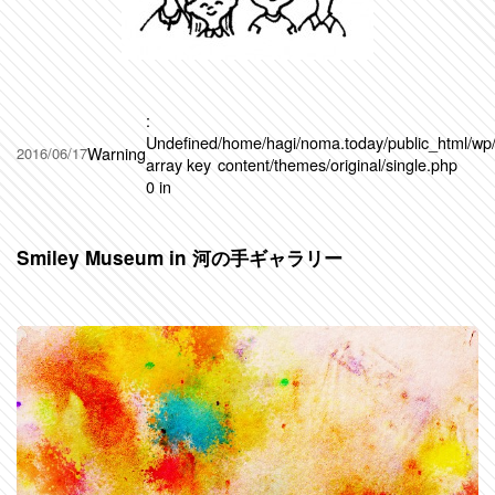
:
Undefined
/home/hagi/noma.today/public_html/wp
Warning
2016/06/17
array key
content/themes/original/single.php
0 in
Smiley Museum in 河の手ギャラリー