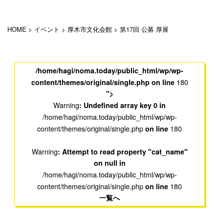
HOME
>
イベント
>
厚木市文化会館
>
第17回 公募 厚展
/home/hagi/noma.today/public_html/wp/wp-
180
content/themes/original/single.php on line
">
Warning
: Undefined array key 0 in
/home/hagi/noma.today/public_html/wp/wp-
content/themes/original/single.php
180
on line
Warning
: Attempt to read property "cat_name"
on null in
/home/hagi/noma.today/public_html/wp/wp-
content/themes/original/single.php
180
on line
一覧へ