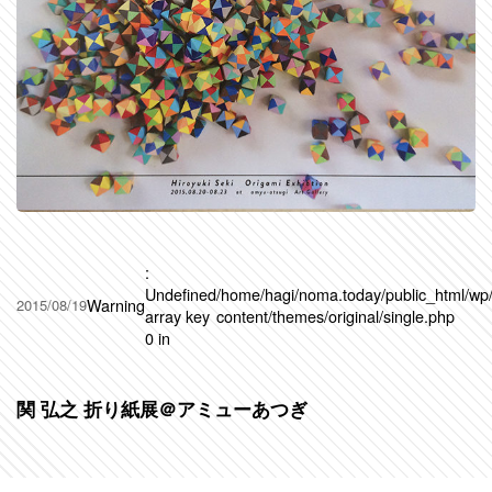
:
Undefined
/home/hagi/noma.today/public_html/wp
Warning
2015/08/19
array key
content/themes/original/single.php
0 in
関 弘之 折り紙展＠アミューあつぎ