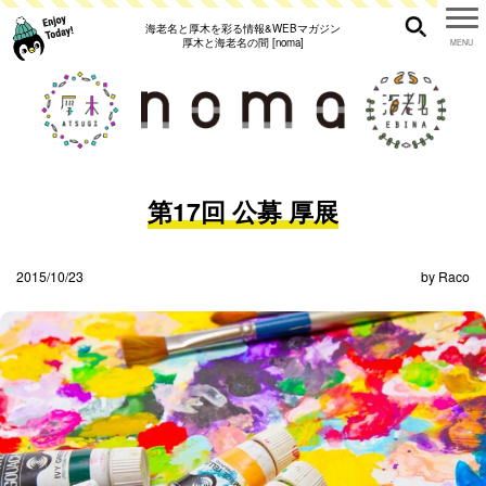
海老名と厚木を彩る情報&WEBマガジン
厚木と海老名の間 [noma]
第17回 公募 厚展
2015/10/23
by
Raco