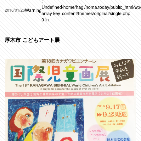
:
Undefined
/home/hagi/noma.today/public_html/wp
Warning
2016/01/26
array key
content/themes/original/single.php
0 in
厚木市 こどもアート展