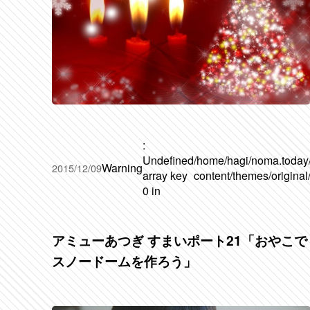
:
Undefined
/home/hagi/noma.today
Warning
2015/12/09
array key
content/themes/original
0 in
アミューあつぎ すまいポート21「おやこで
スノードームを作ろう」