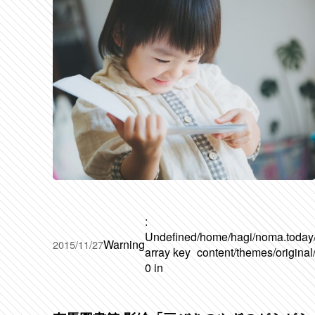
:
Undefined
/home/hagi/noma.today
Warning
2015/11/27
array key
content/themes/original
0 in