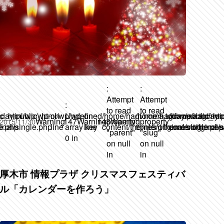
:
:
Attempt
Attempt
:
to read
to read
ic_html/wp/wp-
day/public_html/wp/wp-
on
Undefined
on
/home/hagi/noma.today/public_ht
/home/hagi/noma.today/p
/home/hagi/nom
Warning
147
Warning
148
property
Warning
property
2015/11/30
le.php
inal/single.php
line
array key
line
content/themes/original/single.php
content/themes/original/
content/themes/
"parent"
"slug"
0 in
on null
on null
in
in
厚木市 情報プラザ クリスマスフェスティバ
ル「カレンダーを作ろう」