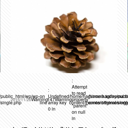
:
Attempt
:
to read
/public_html/wp/wp-
on
Undefined
/home/hagi/noma.today/publ
/home/hagi/noma.to
Warning
147
Warning
property
2015/11/26
/single.php
line
array key
content/themes/original/sing
content/themes/orig
"parent"
0 in
on null
in