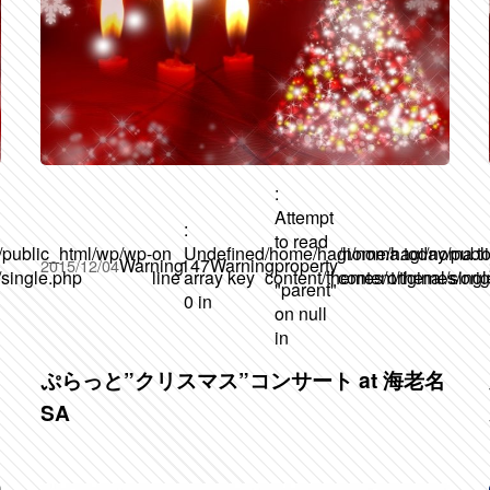
:
Attempt
:
to read
/public_html/wp/wp-
on
Undefined
/home/hagi/noma.today/publ
/home/hagi/noma.to
Warning
147
Warning
property
2015/12/04
/single.php
line
array key
content/themes/original/sing
content/themes/orig
"parent"
0 in
on null
in
ぷらっと”クリスマス”コンサート at 海老名
SA