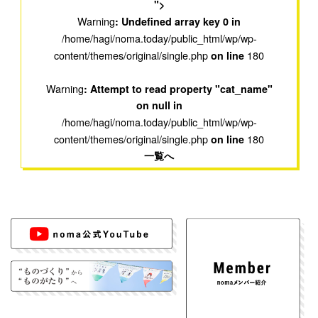
">
Warning
: Undefined array key 0 in
/home/hagi/noma.today/public_html/wp/wp-
content/themes/original/single.php
180
on line
Warning
: Attempt to read property "cat_name"
on null in
/home/hagi/noma.today/public_html/wp/wp-
content/themes/original/single.php
180
on line
一覧へ