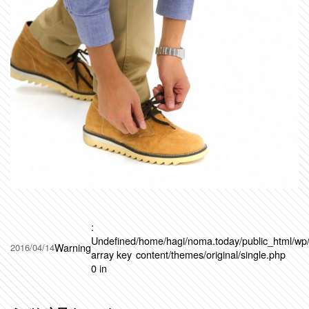
:
Undefined
/home/hagi/noma.today/public_html/wp
Warning
2016/04/14
array key
content/themes/original/single.php
0 in