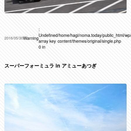
:
Undefined
/home/hagi/noma.today/public_html/wp
Warning
2016/05/30
array key
content/themes/original/single.php
0 in
スーパーフォーミュラ in アミューあつぎ