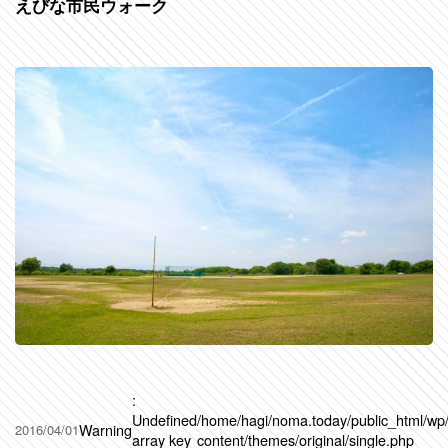
えびな市民ウォーク
:
Undefined
/home/hagi/noma.today/public_html/wp
Warning
2016/04/01
array key
content/themes/original/single.php