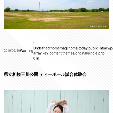
:
Undefined
/home/hagi/noma.today/public_html/wp
Warning
2016/05/30
array key
content/themes/original/single.php
0 in
県立相模三川公園 ティーボール試合体験会