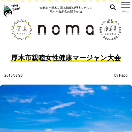
海老名と厚木を彩る情報&WEBマガジン
厚木と海老名の間 [noma]
厚木市親睦女性健康マージャン大会
2015/08/26
by
Raco