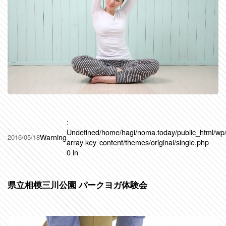
:
Undefined
/home/hagi/noma.today/public_html/wp
Warning
2016/05/18
array key
content/themes/original/single.php
0 in
県立相模三川公園 パークヨガ体験会