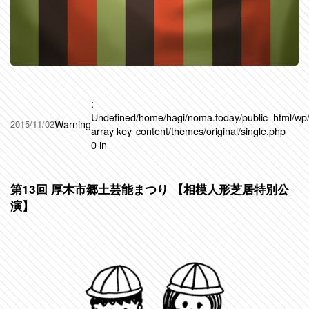
:
Undefined
/home/hagi/noma.today/public_html/wp
Warning
2015/11/02
array key
content/themes/original/single.php
0 in
第13回 厚木市郷土芸能まつり 【相模人形芝居特別公
演】