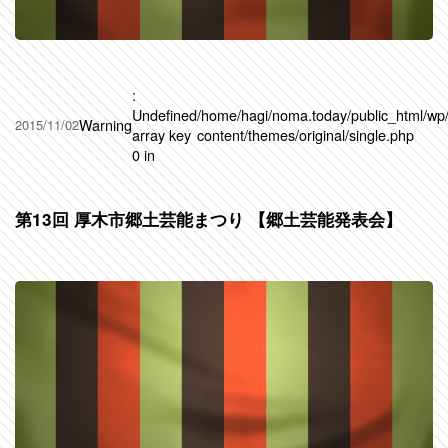
:
Undefined
/home/hagi/noma.today/public_html/wp
Warning
2015/11/02
array key
content/themes/original/single.php
0 in
第13回 厚木市郷土芸能まつり 【郷土芸能発表会】