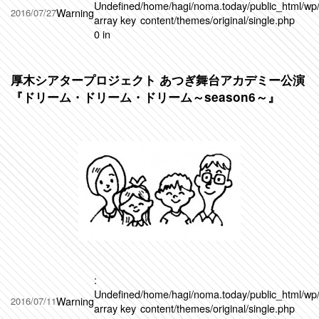
Undefined
/home/hagi/noma.today/public_html/wp
Warning
2016/07/27
array key
content/themes/original/single.php
0 in
厚木シアタープロジェクト あつぎ舞台アカデミー公演
『ドリーム・ドリーム・ドリーム～season6～』
:
Undefined
/home/hagi/noma.today/public_html/wp
Warning
2016/07/11
array key
content/themes/original/single.php