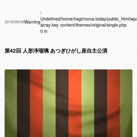
:
Undefined
/home/hagi/noma.today/public_html/wp
Warning
2016/06/06
array key
content/themes/original/single.php
0 in
第42回 人形浄瑠璃 あつぎひがし座自主公演