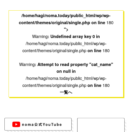
/home/hagi/noma.today/public_html/wp/wp-
180
content/themes/original/single.php on line
">
Warning
: Undefined array key 0 in
/home/hagi/noma.today/public_html/wp/wp-
content/themes/original/single.php
180
on line
Warning
: Attempt to read property "cat_name"
on null in
/home/hagi/noma.today/public_html/wp/wp-
content/themes/original/single.php
180
on line
一覧へ