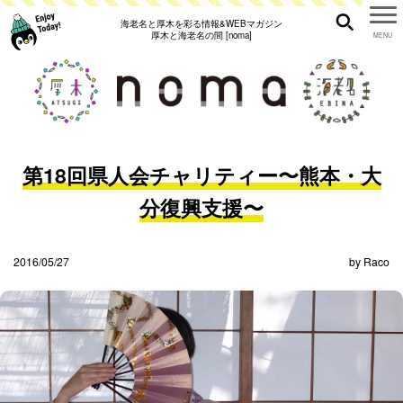
海老名と厚木を彩る情報&WEBマガジン
厚木と海老名の間 [noma]
第18回県人会チャリティー〜熊本・大
分復興支援〜
2016/05/27
by
Raco