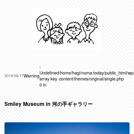
:
Undefined
/home/hagi/noma.today/public_html/wp
Warning
2016/06/17
array key
content/themes/original/single.php
0 in
Smiley Museum in 河の手ギャラリー