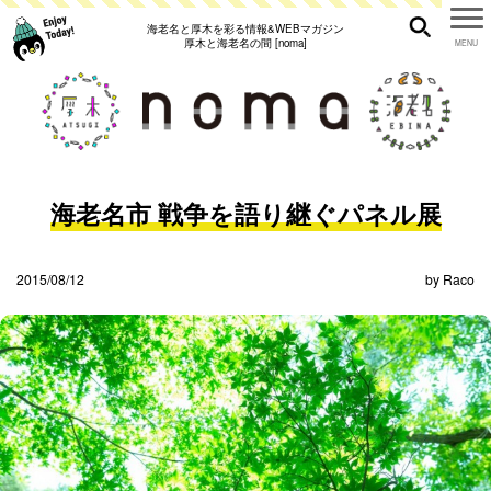
海老名と厚木を彩る情報&WEBマガジン
厚木と海老名の間 [noma]
海老名市 戦争を語り継ぐパネル展
2015/08/12
by
Raco