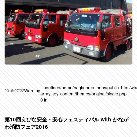
:
Undefined
/home/hagi/noma.today/public_html/wp
Warning
2016/07/22
array key
content/themes/original/single.php
0 in
第10回えびな安全・安心フェスティバル with かなが
わ消防フェア2016