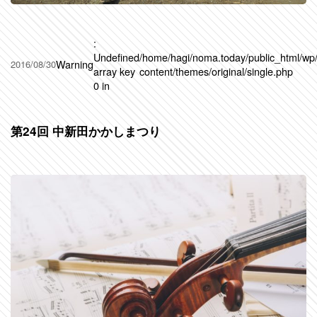
:
Undefined
/home/hagi/noma.today/public_html/wp
Warning
2016/08/30
array key
content/themes/original/single.php
0 in
第24回 中新田かかしまつり