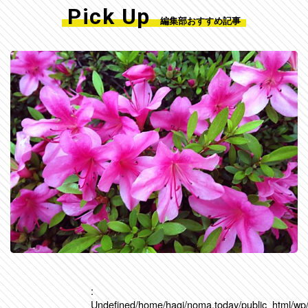
Pick Up
編集部おすすめ記事
:
Undefined
/home/hagi/noma.today/public_html/wp