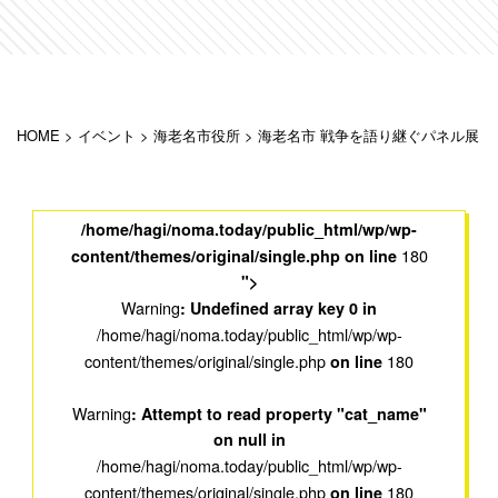
HOME
>
イベント
>
海老名市役所
>
海老名市 戦争を語り継ぐパネル展
/home/hagi/noma.today/public_html/wp/wp-
180
content/themes/original/single.php on line
">
Warning
: Undefined array key 0 in
/home/hagi/noma.today/public_html/wp/wp-
content/themes/original/single.php
180
on line
Warning
: Attempt to read property "cat_name"
on null in
/home/hagi/noma.today/public_html/wp/wp-
content/themes/original/single.php
180
on line