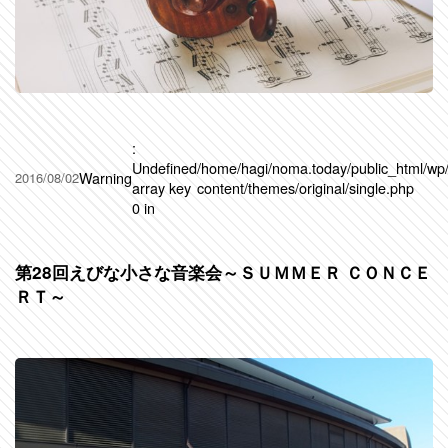
:
Undefined
/home/hagi/noma.today/public_html/wp
Warning
2016/08/02
array key
content/themes/original/single.php
0 in
第28回えびな小さな音楽会～ＳＵＭＭＥＲ ＣＯＮＣＥ
ＲＴ～