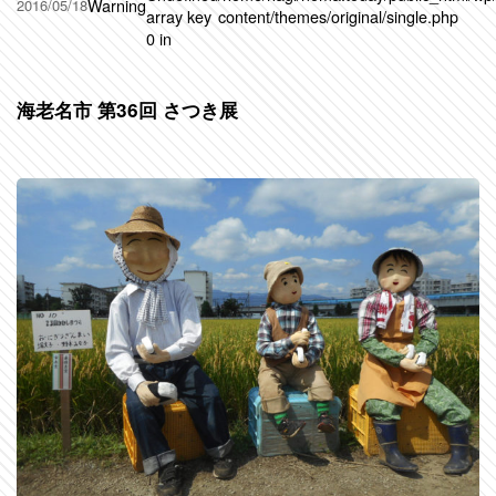
Warning
2016/05/18
array key
content/themes/original/single.php
0 in
海老名市 第36回 さつき展