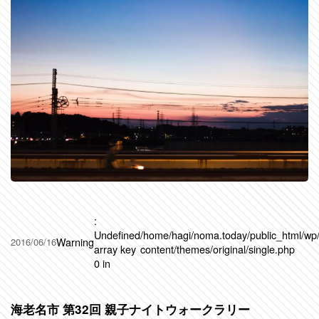
:
Undefined
/home/hagi/noma.today/public_html/wp
Warning
2016/06/16
array key
content/themes/original/single.php
0 in
海老名市 第32回 親子ナイトウォークラリー