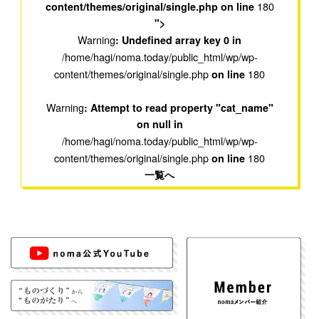
180
content/themes/original/single.php on line
">
Warning
: Undefined array key 0 in
/home/hagi/noma.today/public_html/wp/wp-
content/themes/original/single.php
180
on line
Warning
: Attempt to read property "cat_name"
on null in
/home/hagi/noma.today/public_html/wp/wp-
content/themes/original/single.php
180
on line
一覧へ