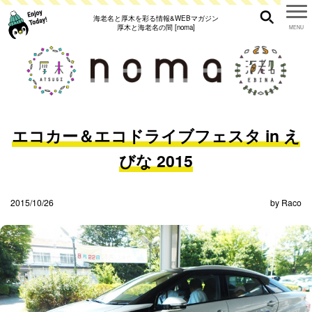
海老名と厚木を彩る情報&WEBマガジン
厚木と海老名の間 [noma]
エコカー＆エコドライブフェスタ in え
びな 2015
2015/10/26
by
Raco