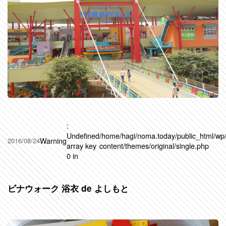
:
Undefined
/home/hagi/noma.today/public_html/wp
Warning
2016/08/24
array key
content/themes/original/single.php
0 in
ビナウォーク 浴衣 de よしもと