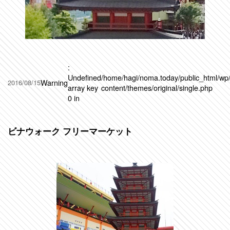
:
Undefined
/home/hagi/noma.today/public_html/wp
Warning
2016/08/15
array key
content/themes/original/single.php
0 in
ビナウォーク フリーマーケット