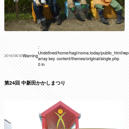
:
Undefined
/home/hagi/noma.today/public_html/wp
Warning
2016/08/30
array key
content/themes/original/single.php
0 in
第24回 中新田かかしまつり