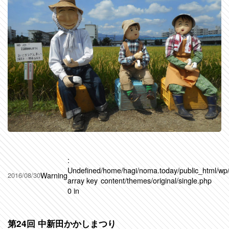
:
Undefined
/home/hagi/noma.today/public_html/wp
Warning
2016/08/30
array key
content/themes/original/single.php
0 in
第24回 中新田かかしまつり