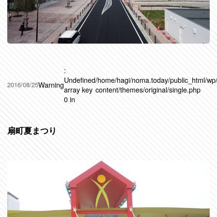
:
Undefined
/home/hagi/noma.today/public_html/wp
Warning
2016/08/25
array key
content/themes/original/single.php
0 in
扇町夏まつり