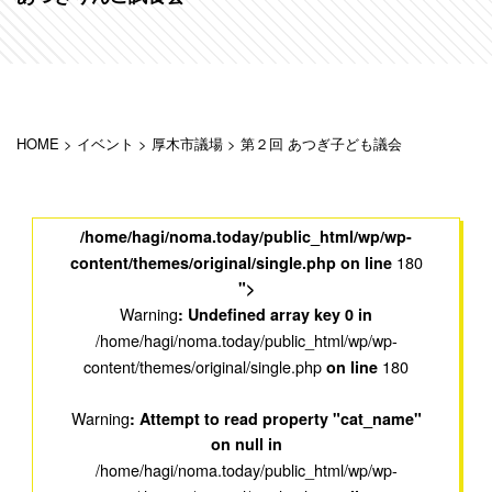
HOME
>
イベント
>
厚木市議場
>
第２回 あつぎ子ども議会
/home/hagi/noma.today/public_html/wp/wp-
180
content/themes/original/single.php on line
">
Warning
: Undefined array key 0 in
/home/hagi/noma.today/public_html/wp/wp-
content/themes/original/single.php
180
on line
Warning
: Attempt to read property "cat_name"
on null in
/home/hagi/noma.today/public_html/wp/wp-