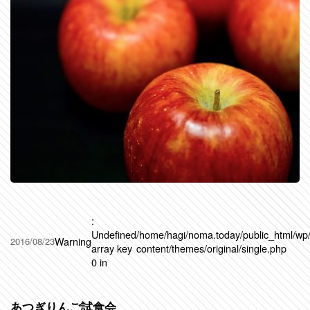
:
Undefined
/home/hagi/noma.today/public_html/wp
Warning
2016/08/23
array key
content/themes/original/single.php
0 in
あつぎりんご試食会