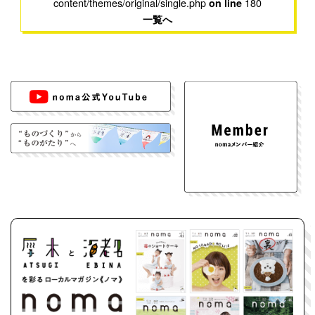
content/themes/original/single.php
180
on line
一覧へ