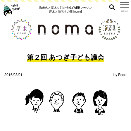
海老名と厚木を彩る情報&WEBマガジン
厚木と海老名の間 [noma]
第２回 あつぎ子ども議会
2016/08/01
by
Raco