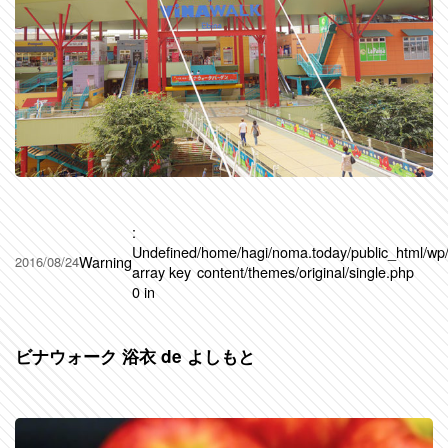
:
Undefined
/home/hagi/noma.today/public_html/wp
Warning
2016/08/24
array key
content/themes/original/single.php
0 in
ビナウォーク 浴衣 de よしもと