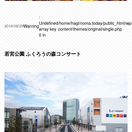
:
Undefined
/home/hagi/noma.today/public_html/wp
Warning
2016/08/29
array key
content/themes/original/single.php
0 in
若宮公園 ふくろうの森コンサート