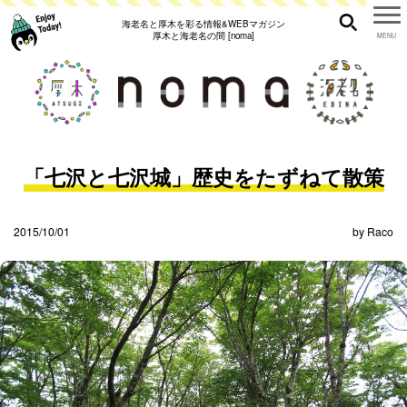
海老名と厚木を彩る情報&WEBマガジン
厚木と海老名の間 [noma]
「七沢と七沢城」歴史をたずねて散策
2015/10/01
by
Raco