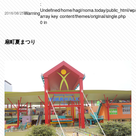
:
Undefined
/home/hagi/noma.today/public_html/wp
Warning
2016/08/25
array key
content/themes/original/single.php
0 in
扇町夏まつり