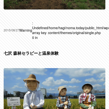
:
Undefined
/home/hagi/noma.today/public_html/wp
Warning
2015/08/27
array key
content/themes/original/single.php
0 in
七沢 森林セラピーと温泉体験