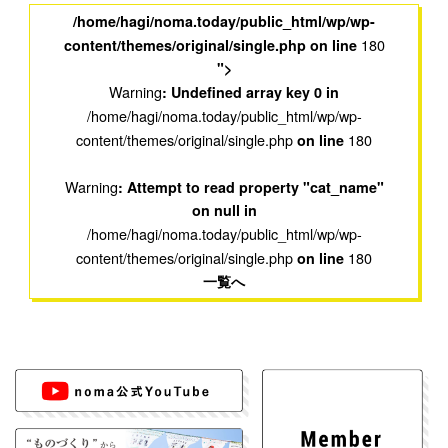
/home/hagi/noma.today/public_html/wp/wp-
180
content/themes/original/single.php on line
">
Warning
: Undefined array key 0 in
/home/hagi/noma.today/public_html/wp/wp-
content/themes/original/single.php
180
on line
Warning
: Attempt to read property "cat_name"
on null in
/home/hagi/noma.today/public_html/wp/wp-
content/themes/original/single.php
180
on line
一覧へ