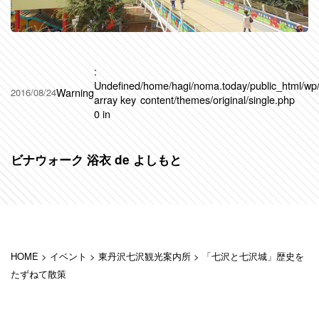
:
Undefined
/home/hagi/noma.today/public_html/wp
Warning
2016/08/24
array key
content/themes/original/single.php
0 in
ビナウォーク 浴衣 de よしもと
HOME
>
イベント
>
東丹沢七沢観光案内所
>
「七沢と七沢城」歴史を
たずねて散策