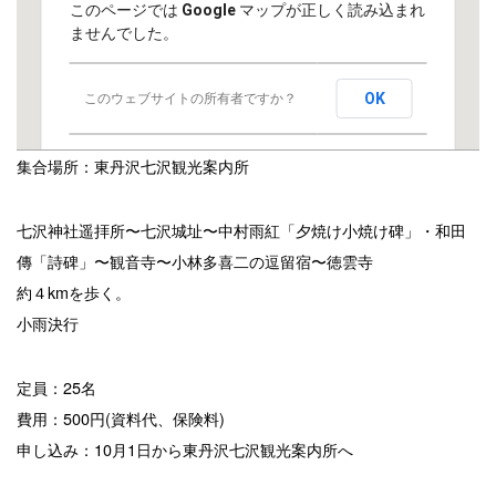
このページでは Google マップが正しく読み込まれ
ませんでした。
OK
このウェブサイトの所有者ですか？
集合場所：東丹沢七沢観光案内所
七沢神社遥拝所〜七沢城址〜中村雨紅「夕焼け小焼け碑」・和田
傳「詩碑」〜観音寺〜小林多喜二の逗留宿〜徳雲寺
約４kmを歩く。
小雨決行
定員：25名
費用：500円(資料代、保険料)
申し込み：10月1日から東丹沢七沢観光案内所へ