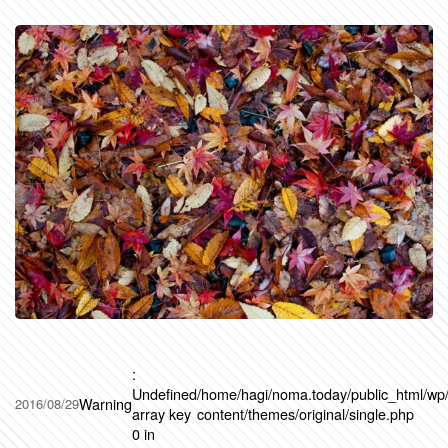
:
Undefined
/home/hagi/noma.today/public_html/wp
Warning
2016/08/29
array key
content/themes/original/single.php
0 in