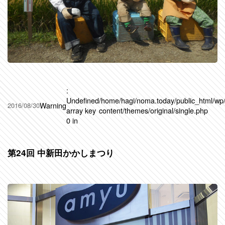
:
Undefined
/home/hagi/noma.today/public_html/wp
Warning
2016/08/30
array key
content/themes/original/single.php
0 in
第24回 中新田かかしまつり