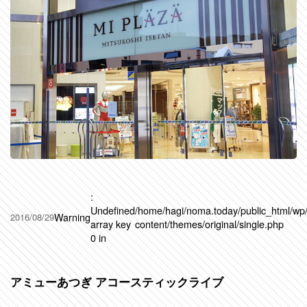
:
Undefined
/home/hagi/noma.today/public_html/wp
Warning
2016/08/29
array key
content/themes/original/single.php
0 in
アミューあつぎ アコースティックライブ