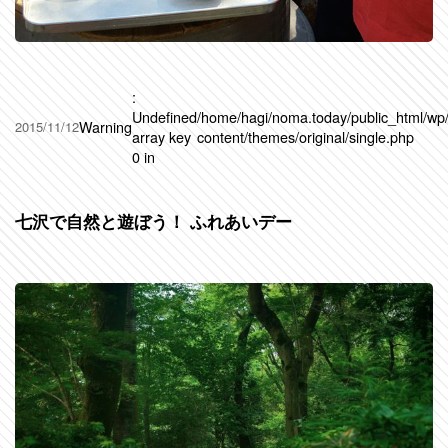
:
Undefined
/home/hagi/noma.today/public_html/wp
Warning
2015/11/12
array key
content/themes/original/single.php
0 in
七沢で自然と遊ぼう！ ふれあいデー