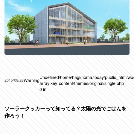
:
Undefined
/home/hagi/noma.today/public_html/wp
Warning
2015/08/28
array key
content/themes/original/single.php
0 in
ソーラークッカーって知ってる？太陽の光でごはんを
作ろう！