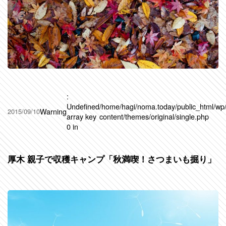
:
Undefined
/home/hagi/noma.today/public_html/wp
Warning
2015/09/10
array key
content/themes/original/single.php
0 in
厚木 親子で収穫キャンプ「秋満喫！さつまいも掘り」