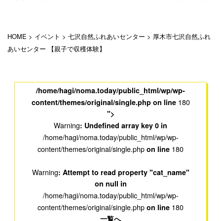
HOME
>
イベント
>
七沢自然ふれあいセンター
>
厚木市七沢自然ふれ
あいセンター 【親子で収穫体験】
/home/hagi/noma.today/public_html/wp/wp-
180
content/themes/original/single.php on line
">
Warning
: Undefined array key 0 in
/home/hagi/noma.today/public_html/wp/wp-
content/themes/original/single.php
180
on line
Warning
: Attempt to read property "cat_name"
on null in
/home/hagi/noma.today/public_html/wp/wp-
content/themes/original/single.php
180
on line
一覧へ