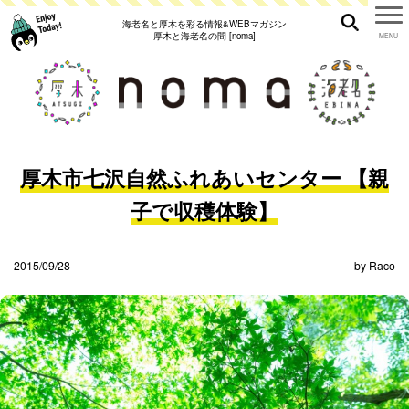
海老名と厚木を彩る情報&WEBマガジン
厚木と海老名の間 [noma]
厚木市七沢自然ふれあいセンター 【親
子で収穫体験】
2015/09/28
by
Raco