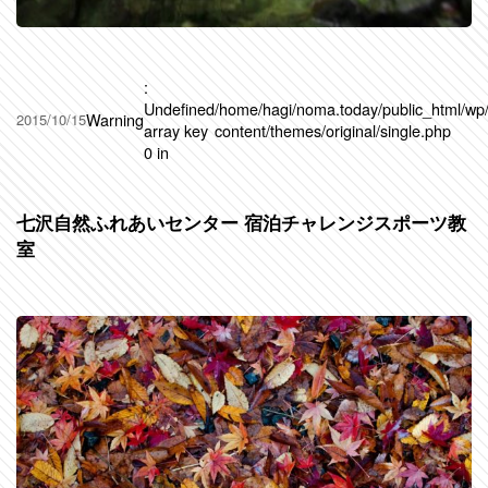
:
Undefined
/home/hagi/noma.today/public_html/wp
Warning
2015/10/15
array key
content/themes/original/single.php
0 in
七沢自然ふれあいセンター 宿泊チャレンジスポーツ教
室