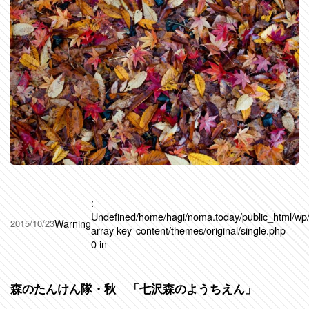
:
Undefined
/home/hagi/noma.today/public_html/wp
Warning
2015/10/23
array key
content/themes/original/single.php
0 in
森のたんけん隊・秋 「七沢森のようちえん」