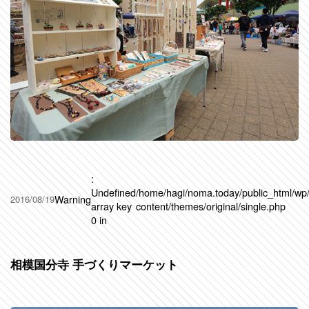
:
Undefined
/home/hagi/noma.today/public_html/wp
Warning
2016/08/19
array key
content/themes/original/single.php
0 in
相模国分寺 手づくりマーケット