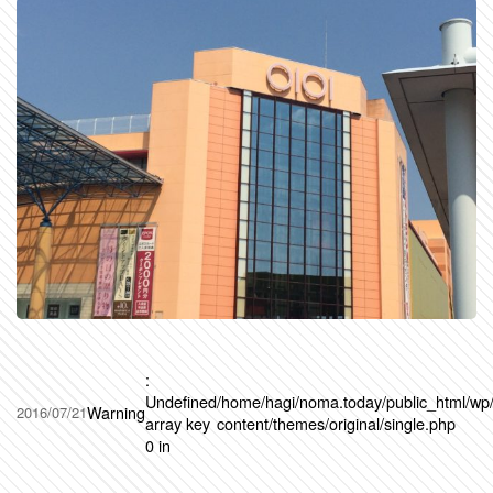
:
Undefined
/home/hagi/noma.today/public_html/wp
Warning
2016/07/21
array key
content/themes/original/single.php
0 in