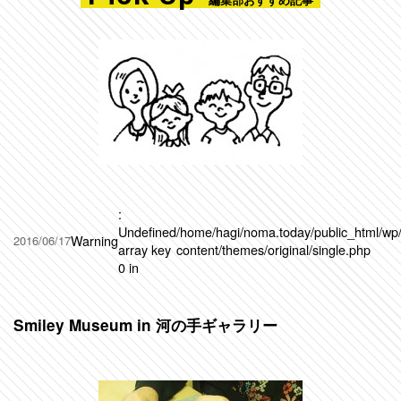
:
Undefined
/home/hagi/noma.today/public_html/wp
Warning
2016/06/17
array key
content/themes/original/single.php
0 in
Smiley Museum in 河の手ギャラリー