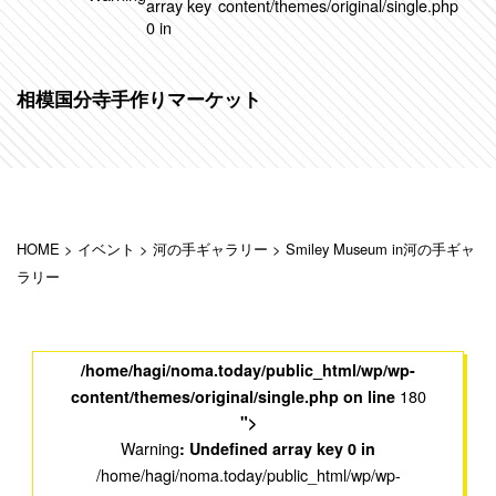
array key
content/themes/original/single.php
0 in
相模国分寺手作りマーケット
HOME
>
イベント
>
河の手ギャラリー
>
Smiley Museum in河の手ギャ
ラリー
/home/hagi/noma.today/public_html/wp/wp-
180
content/themes/original/single.php on line
">
Warning
: Undefined array key 0 in
/home/hagi/noma.today/public_html/wp/wp-