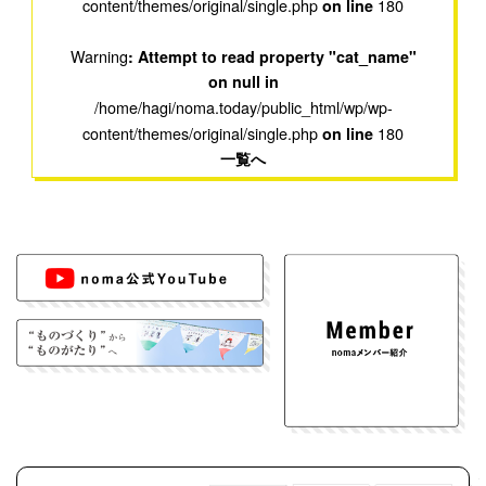
content/themes/original/single.php
180
on line
Warning
: Attempt to read property "cat_name"
on null in
/home/hagi/noma.today/public_html/wp/wp-
content/themes/original/single.php
180
on line
一覧へ