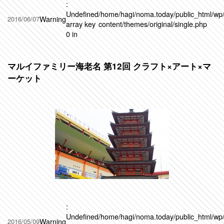
:
Undefined
/home/hagi/noma.today/public_html/wp
Warning
2016/06/07
array key
content/themes/original/single.php
0 in
マルイファミリー海老名 第12回 クラフト×アート×マ
ーケット
:
Undefined
/home/hagi/noma.today/public_html/wp
Warning
2016/05/09