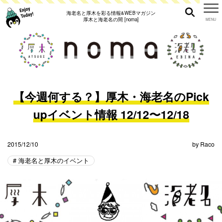
海老名と厚木を彩る情報&WEBマガジン
厚木と海老名の間 [noma]
【今週何する？】厚木・海老名のPick
upイベント情報 12/12〜12/18
2015/12/10
by
Raco
海老名と厚木のイベント