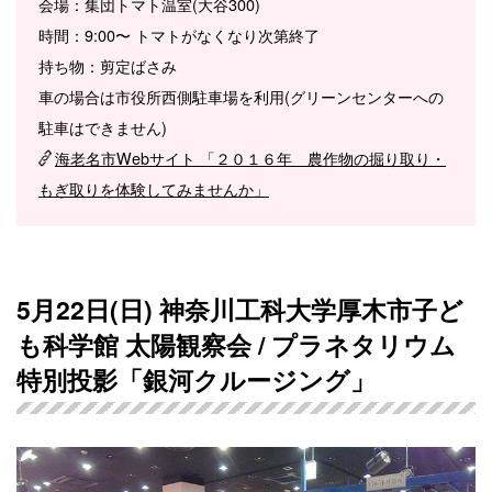
会場：集団トマト温室(大谷300)
時間：9:00〜 トマトがなくなり次第終了
持ち物：剪定ばさみ
車の場合は市役所西側駐車場を利用(グリーンセンターへの
駐車はできません)
海老名市Webサイト 「２０１６年 農作物の掘り取り・
もぎ取りを体験してみませんか」
5月22日(日) 神奈川工科大学厚木市子ど
も科学館 太陽観察会 / プラネタリウム
特別投影「銀河クルージング」