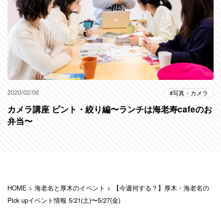
2020/02/06
写真・カメラ
カメラ講座 ピント・絞り編〜ランチは海老寿cafeのお
弁当〜
HOME
>
海老名と厚木のイベント
>
【今週何する？】厚木・海老名の
Pick upイベント情報 5/21(土)〜5/27(金)