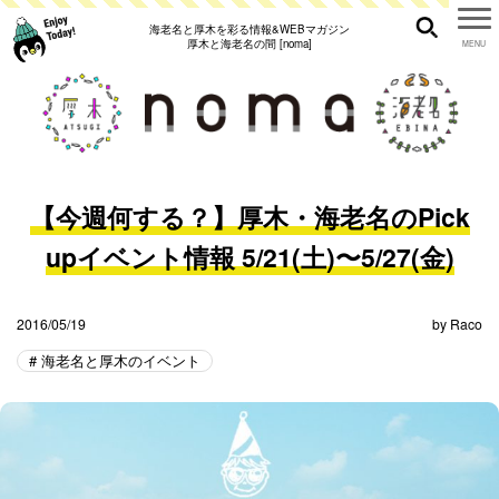
海老名と厚木を彩る情報&WEBマガジン
厚木と海老名の間 [noma]
【今週何する？】厚木・海老名のPick
upイベント情報 5/21(土)〜5/27(金)
2016/05/19
by
Raco
海老名と厚木のイベント