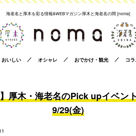
海老名と厚木を彩る情報&WEBマガジン
厚木と海老名の間 [noma]
おいしい
オシャレ
おでかけ・観光
コラ
厚木・海老名のPick upイベント情報
9/29(金)
11