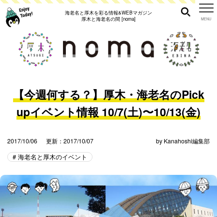
海老名と厚木を彩る情報&WEBマガジン
厚木と海老名の間 [noma]
【今週何する？】厚木・海老名のPick
upイベント情報 10/7(土)〜10/13(金)
2017/10/06
更新：2017/10/07
by
Kanahoshi編集部
海老名と厚木のイベント