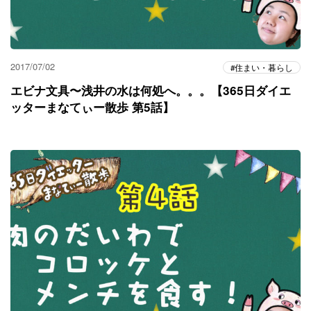
2017/07/02
住まい・暮らし
エビナ文具〜浅井の水は何処へ。。。【365日ダイエ
ッターまなてぃー散歩 第5話】