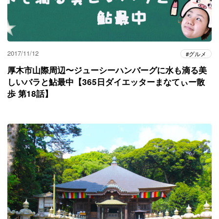
2017/11/12
グルメ
厚木市山際周辺〜ジューシーハンバーグに水も滴る美
しいバラと鮎最中【365日ダイエッターまなてぃー散
歩 第18話】