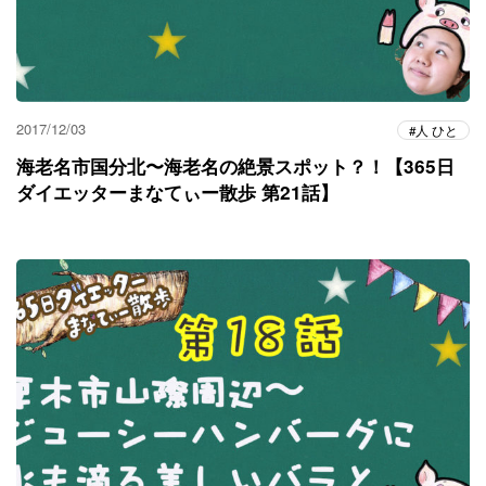
2017/12/03
人 ひと
海老名市国分北〜海老名の絶景スポット？！【365日
ダイエッターまなてぃー散歩 第21話】