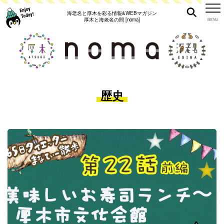
海老名と厚木を彩る情報&WEBマガジン
厚木と海老名の間 [noma]
歴史