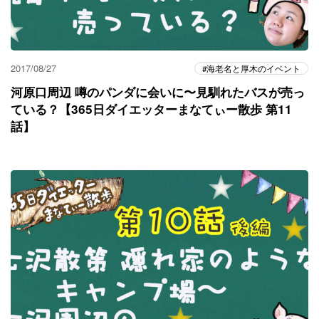
2017/08/27
海老名と厚木のイベント
河原口周辺 噂のパンダに会いに〜見馴れたバスが売っ
ている？【365日ダイエッターまなてぃー散歩 第11
話】