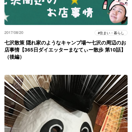
2017/08/20
住まい・暮らし
七沢散策 隠れ家のようなキャンプ場〜七沢の周辺のお
店事情【365日ダイエッターまなてぃー散歩 第10話】
（後編）