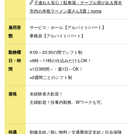
子連れも安心！駐車場・テーブル席がある厚木
市内の本格ラーメン屋さん5選｜noma
サービス・ホール【アルバイト/パート】
雇用形
事務員【アルバイト/パート】
態
9:00～23:30の間でシフト制
勤務曜
※9時～11時の仕込みだけもOK！
日・時
※1日3時間～・週1日～OK！
間
※2週間ごとのシフト制
未経験者大歓迎！
資格
主婦歓迎！扶養内勤務、Wワークも可。
制服支給／賄い無料／交通費規定支給／社会保険
待遇