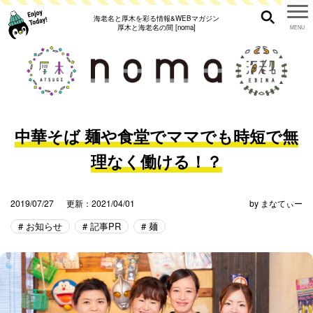
海老名と厚木を彩る情報&WEBマガジン
厚木と海老名の間 [noma]
中華そば 麺や食堂でママでも時短で無
理なく働ける！？
2019/07/27
更新：2021/04/01
by
まなてぃー
お知らせ
記事PR
麺