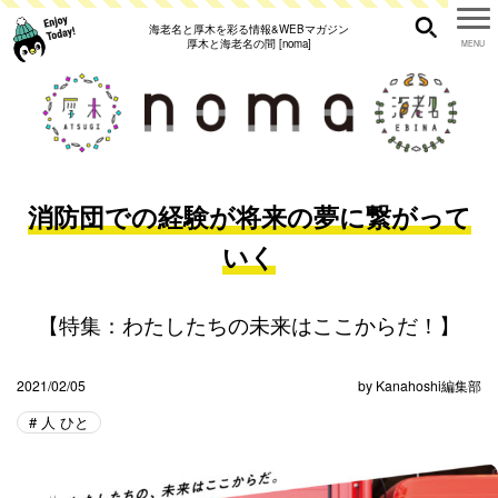
海老名と厚木を彩る情報&WEBマガジン
厚木と海老名の間 [noma]
消防団での経験が将来の夢に繋がって
いく
【特集：わたしたちの未来はここからだ！】
2021/02/05
by
Kanahoshi編集部
人 ひと