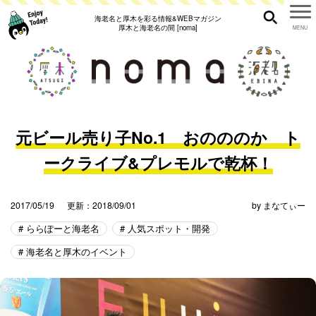
海老名と厚木を彩る情報&WEBマガジン
厚木と海老名の間 [noma]
元ビール売り子No.1 おのののか ト
ークライブ&プレモルで乾杯！
2017/05/19
更新：2018/09/01
by
まなてぃー
ららぽーと海老名
人気スポット・開発
海老名と厚木のイベント