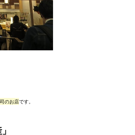
寿司のお店
です。
産」