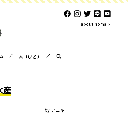
about noma
ム
人（ひと）
水産
by
アニキ