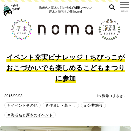
海老名と厚木を彩る情報&WEBマガジン
厚木と海老名の間 [noma]
イベント充実ビナレッジ！ちびっこが
おこづかいでも楽しめるこどもまつり
に参加
2015/09/08
by
温希（まさき）
イベントその他
住まい・暮らし
公共施設
海老名と厚木のイベント