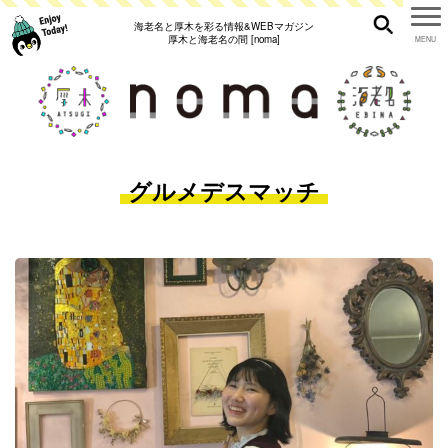
海老名と厚木を彩る情報&WEBマガジン
厚木と海老名の間 [noma]
グルメデスマッチ