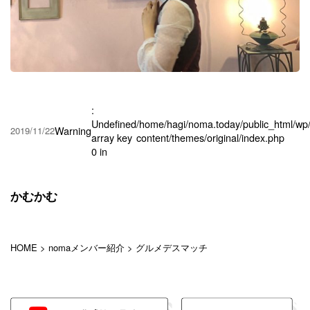
:
Undefined
/home/hagi/noma.today/public_html/wp
Warning
2019/11/22
array key
content/themes/original/index.php
0 in
かむかむ
HOME
>
nomaメンバー紹介
>
グルメデスマッチ