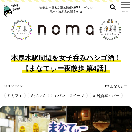
海老名と厚木を彩る情報&WEBマガジン
厚木と海老名の間 [noma]
本厚木駅周辺を女子呑みハシゴ酒！
【まなてぃー夜散歩 第4話】
2018/08/02
by
まなてぃー
カフェ
グルメ
パン・スイーツ
居酒屋・バー