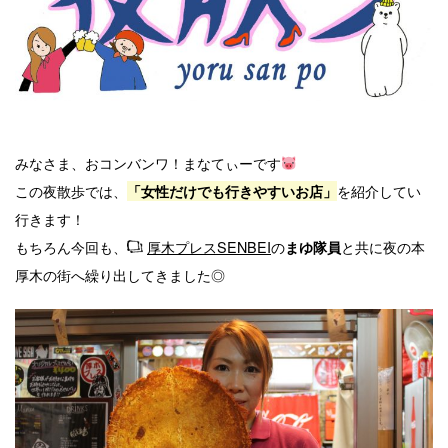
みなさま、おコンバンワ！まなてぃーです
この夜散歩では、
を紹介してい
「女性だけでも行きやすいお店」
行きます！
もちろん今回も、
厚木プレスSENBEI
の
と共に夜の本
まゆ隊員
厚木の街へ繰り出してきました◎