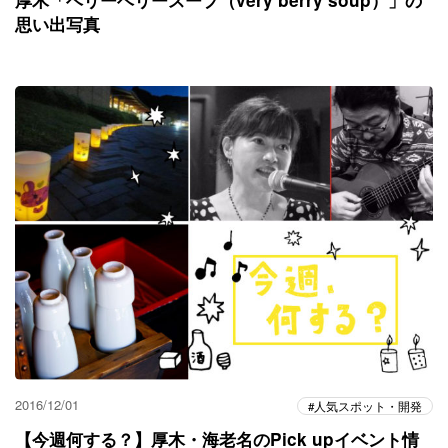
厚木「ベリーベリースープ（very berry soup）」の
思い出写真
2016/12/01
人気スポット・開発
【今週何する？】厚木・海老名のPick upイベント情