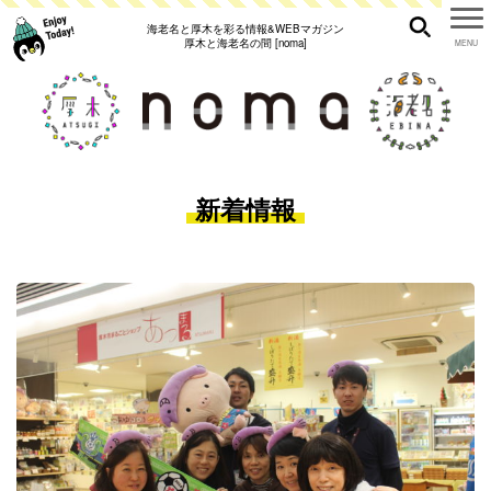
海老名と厚木を彩る情報&WEBマガジン
厚木と海老名の間 [noma]
新着情報