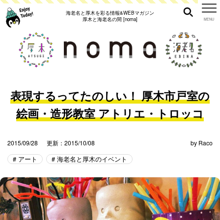
海老名と厚木を彩る情報&WEBマガジン
厚木と海老名の間 [noma]
表現するってたのしい！ 厚木市戸室の
絵画・造形教室 アトリエ・トロッコ
2015/09/28
更新：2015/10/08
by
Raco
アート
海老名と厚木のイベント