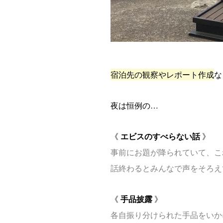
宿泊先の観察やレポート作成
な
夜は恒例の…
《
エビスのすべらない話
》
事前にお題が降られていて、こ
話終わるとみんなで声をそろえ
《
手品披露
》
各自振り分けられた手品をいか