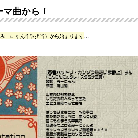
ーマ曲から！
年みーにゃん作詞担当）から始まります
…