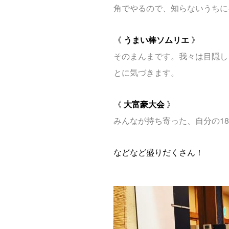
角でやるので、知らないうちに
《
うまい棒ソムリエ
》
そのまんまです。我々は目隠し
とに気づきます。
《
大富豪大会
》
みんなが持ち寄った、自分の1
などなど盛りだくさん！