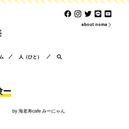
about noma
ム
人（ひと）
験ー
by
海老寿cafe みーにゃん