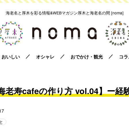
海老名と厚木を彩る情報&WEBマガジン
厚木と海老名の間 [noma]
おいしい
オシャレ
おでかけ・観光
コラ
海老寿cafeの作り方 vol.04】ー経
17
と