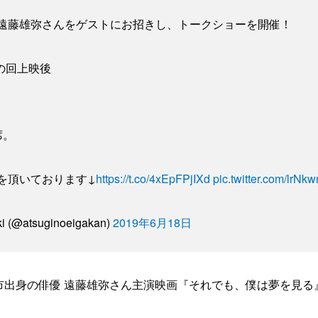
遠藤雄弥さんをゲストにお招きし、トークショーを開催！
5の回上映後
席。
を頂いております↓
https://t.co/4xEpFPjIXd
pic.twitter.com/lrNk
atsuginoeigakan)
2019年6月18日
厚木市出身の俳優 遠藤雄弥さん主演映画『それでも、僕は夢を見