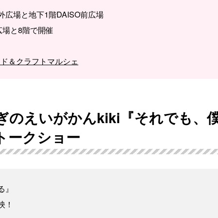
広場と地下1階DAISO前広場
前広場と8階で開催
イド＆クラフトマルシェ
あつぎのえいがかんkiki『それでも
トークショー
る』
映！