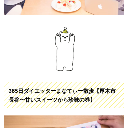
365日ダイエッターまなてぃー散歩【厚木市
長谷〜甘いスイーツから珍味の巻】