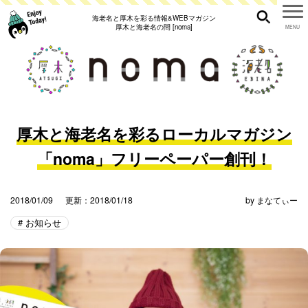
海老名と厚木を彩る情報&WEBマガジン
厚木と海老名の間 [noma]
厚木と海老名を彩るローカルマガジン
「noma」フリーペーパー創刊！
2018/01/09
更新：2018/01/18
by
まなてぃー
お知らせ