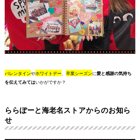
バレンタイン
や
ホワイトデー
、
卒業シーズン
に
愛と感謝の気持ち
いかがですか？
を伝えてみては
ららぽーと海老名ストアからのお知ら
せ