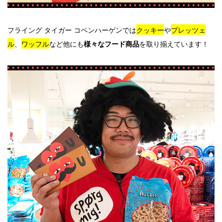
フライング タイガー コペンハーゲンでは
クッキー
や
プレッツェ
ル
、
ワッフル
など他にも
を取り揃えています！
様々なフード商品