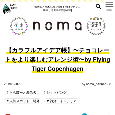
海老名と厚木を彩る情報&WEBマガジン
厚木と海老名の間 [noma]
【カラフルアイデア帳】〜チョコレー
トをより楽しむアレンジ術〜by Flying
Tiger Copenhagen
2019/02/07
by
noma_partner658
ららぽーと海老名
ショッピング
人気スポット・開発
雑貨・インテリア