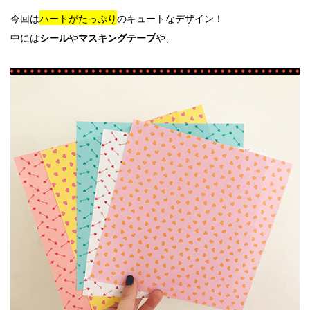
今回は
ハートがたっぷり
のキュートなデザイン！
中には
や
や、
シール
マスキングテープ