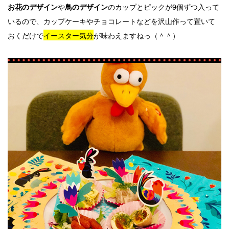
や
のカップとピックが9個ずつ入って
お花のデザイン
鳥のデザイン
いるので、カップケーキやチョコレートなどを沢山作って置いて
おくだけで
イースター気分
が味わえますねっ（＾＾）