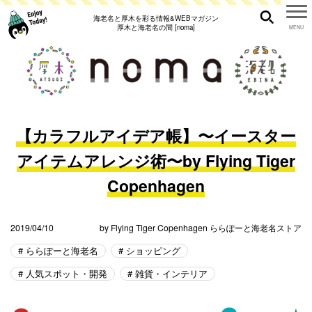
海老名と厚木を彩る情報&WEBマガジン
厚木と海老名の間 [noma]
【カラフルアイデア帳】〜イースター
アイテムアレンジ術〜by Flying Tiger
Copenhagen
2019/04/10
by
Flying Tiger Copenhagen ららぽーと海老名ストア
ららぽーと海老名
ショッピング
人気スポット・開発
雑貨・インテリア