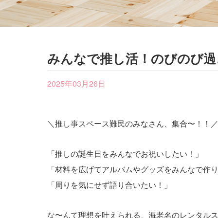
みんなで推し活！のびのび過
2025年03月26日
＼推し事スペース難民のみなさん、集合〜！！
「推しの誕生日をみんなでお祝いしたい！」
「材料を広げてアルバムやグッズをみんなで作
「周りを気にせず語り合いたい！」
な〜んて理想を叶えられる、海老名のレンタルス